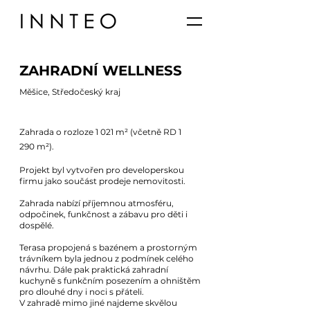
ZAHRADNÍ WELLNESS
Měšice, Středočeský kraj
Zahrada o rozloze 1 021 m² (včetně RD 1
290
m²).
Projekt byl vytvořen pro developerskou
firmu jako součást prodeje nemovitosti.
Zahrada nabízí příjemnou atmosféru,
odpočinek, funkčnost a zábavu pro děti i
dospělé.
Terasa propojená s bazénem a prostorným
trávníkem byla jednou z podmínek celého
návrhu. Dále pak praktická zahradní
kuchyně s funkčním posezením a ohništěm
pro dlouhé dny i noci s přáteli.
V zahradě mimo jiné najdeme skvělou