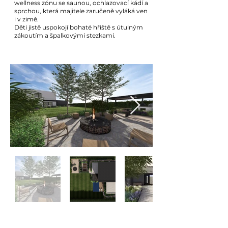
wellness zónu se saunou, ochlazovací kádí a
sprchou, která majitele zaručeně vyláká ven
i v zimě.
Děti jistě uspokojí bohaté hřiště s útulným
zákoutím a špalkovými stezkami.