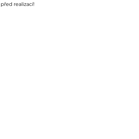
řed realizací!
Odeslat