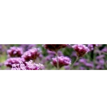
rostliny a zahradní prvky.
Návrhy vytváříme vždy s ohledem na Váš živo
míru.