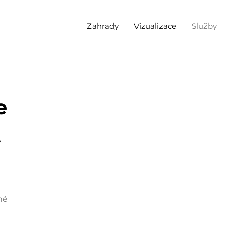
Zahrady
Vizualizace
Služby
e
Příprava
1
y
Před zahájením prací důkladně sezná
realizační firmu s dokončeným proje
úkony.
né
Pokud realizaci nebudete vykonávat 
preferovanou realizační firmou (s výb