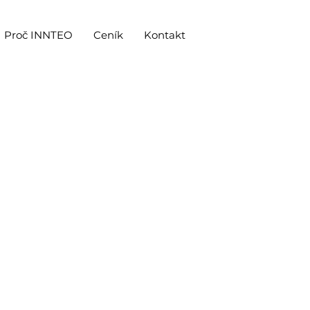
Proč INNTEO
Ceník
Kontakt
míme Vás či oslovenou
ktem a probereme jednotlivé
svépomocí, spojíme se s Vámi
ěrem realizační firmy Vám rádi