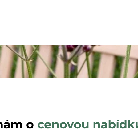
Pro maximální spokojenost a požitek z každ
nové zahradě.
 nám o
cenovou nabídk