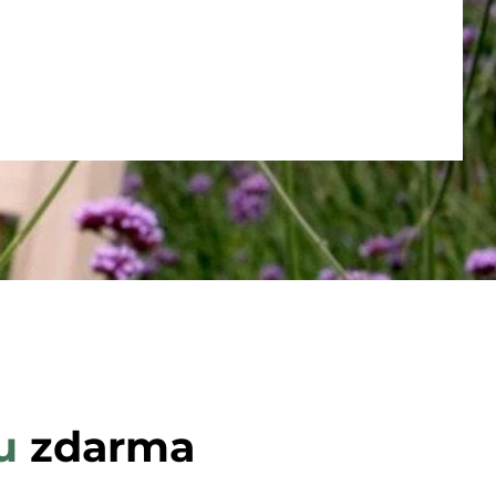
ého volného času stráveného ve Vaší
u
zdarma