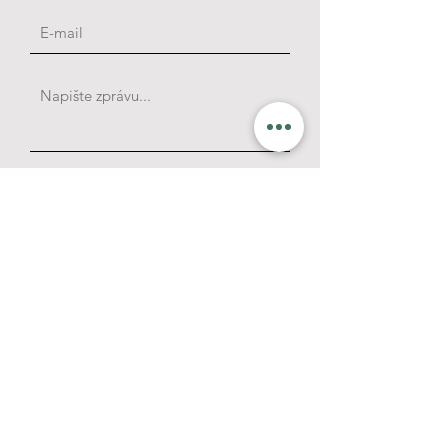
Odeslat
INNTEO
DESIGN
Zahrady