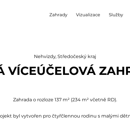
Zahrady
Vizualizace
Služby
Nehvizdy, Středočeský kraj
Á VÍCEÚČELOVÁ ZAH
Zahrada o rozloze 137 m² (234 m² včetně RD).
ojekt byl vytvořen pro čtyřčlennou rodinu s malými dět