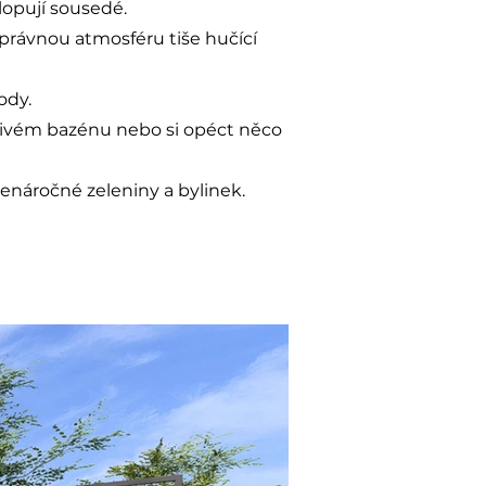
lopují sousedé.
rávnou atmosféru tiše hučící
ody.
ířivém bazénu nebo si opéct něco
náročné zeleniny a bylinek.