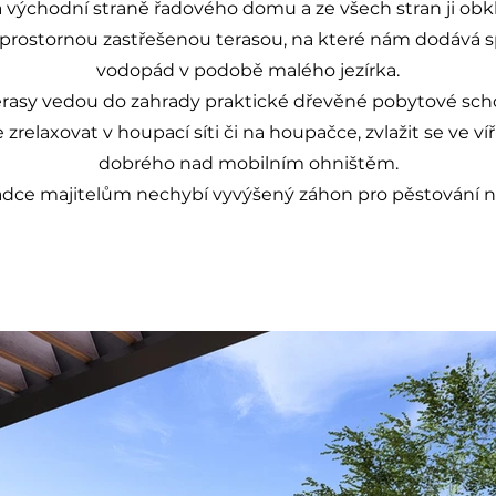
a východní straně řadového domu a ze všech stran ji obk
prostornou zastřešenou terasou, na které nám dodává sp
vodopád v podobě malého jezírka.
erasy vedou do zahrady praktické dřevěné pobytové sch
relaxovat v houpací síti či na houpačce, zvlažit se ve v
dobrého nad mobilním ohništěm.
ádce majitelům nechybí vyvýšený záhon pro pěstování ne