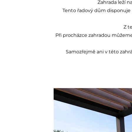
Zahrada leží n
Tento řadový dům disponuje 
Z t
Při procházce zahradou můžeme z
Samozřejmě ani v této zahr