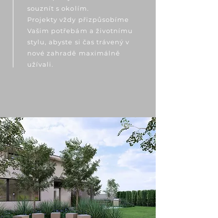
souznít s okolím.
Projekty vždy přizpůsobíme
Vašim potřebám a životnímu
stylu, abyste si čas trávený v
nové zahradě maximálně
užívali.