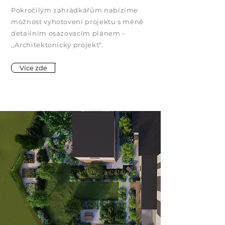
Pokročilým zahrádkářům nabízíme
možnost vyhotovení projektu s méně
detailním osazovacím plánem -
,,
Architektonický projekt
".
Více zde