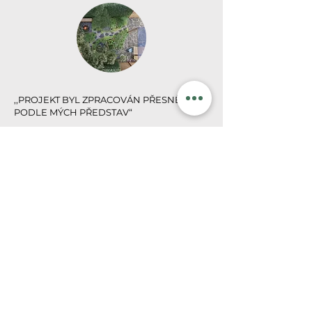
,,PROJEKT BYL ZPRACOVÁN PŘESNĚ
PODLE MÝCH PŘEDSTAV
“
„Projekt byl zpracován přesně podle mých
představ. Je neuvěřitelné, jak krasná může
být malá zahrádka. Moc děkuji!!!“
Alice D.