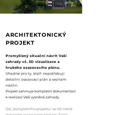
ARCHITEKTONICKÝ
PROJEKT
Promyšlený situační návrh Vaší
zahrady vč. 3D vizualizace a
hrubého osazovacího plánu.
Vhodné pro ty, kteří nepotřebují
detailní osazovací plán a seznam
rostlin.
Projekt zahrnuje kompletní dokumentaci
k realizaci Vaší vysněné zahrady.
Od ,,
Kompletního projektu
" se liší méně
detailním osazovacím plánem. Tento